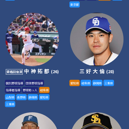
東京都
中神拓都
三好大倫
(26)
(28)
資格回復済
個別野球指導
団体野球指導
愛知県
岐阜県
静岡県
三重県
指導者指導
野球助っ人
岐阜県
山梨県
長野県
静岡県
愛知県
三重県