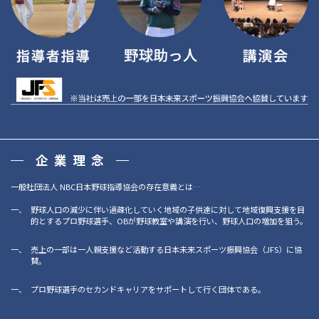
企業理念
一般社団法人 NBC日本野球指導協会の存在意義とは…
野球人口の減少に伴い過疎化していく地域の子供達に対して地域復興支援を目
的とするプロ野球選手、OBが野球教室や講演を行い、野球人口の増加を狙う。
売上の一部は一人親支援など活動する日本未来スポーツ振興協会（JFS）に協
賛。
プロ野球選手のセカンドキャリアをサポートして行く団体である。