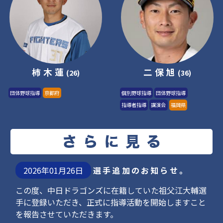
柿木蓮
二保旭
(26)
(36)
団体野球指導
京都府
個別野球指導
団体野球指導
指導者指導
講演会
福岡県
2026年01月26日
選手追加のお知らせ。
この度、中日ドラゴンズに在籍していた祖父江大輔選
手に登録いただき、正式に指導活動を開始しますこと
を報告させていただきます。