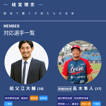
経営理念
野球で繋ぐ子供たちの未来
MEMBER
対応選手一覧
祖父江大輔
高木隼人
(38)
(37)
資格回復済
団体野球指導
講演会
愛知県
岐阜県
個別野球指導
団体野球指導
三重県
野球助っ人
講演会
神奈川県
千葉県