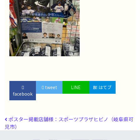
tweet
LINE
はてブ
facebook
投稿ナビゲーション
ポスター掲載店舗様：スポーツプラザヒビノ（岐阜県可
児市）