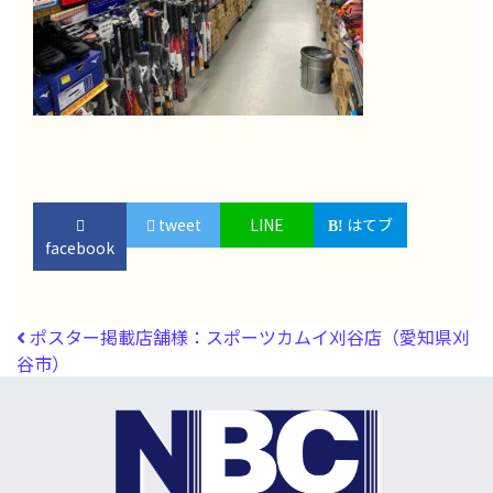
tweet
LINE
はてブ
facebook
投稿ナビゲーション
ポスター掲載店舗様：スポーツカムイ刈谷店（愛知県刈
谷市）