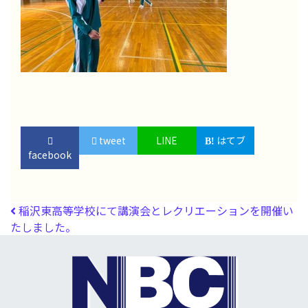
tweet
LINE
はてブ
facebook
投稿ナビゲーション
稲沢東高等学校にて講演会とレクリエーションを開催い
たしました。