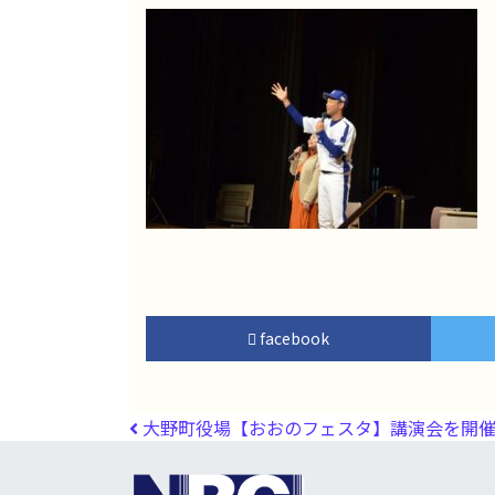
facebook
投稿ナビゲーション
大野町役場【おおのフェスタ】講演会を開催