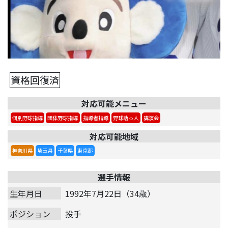
資格回復済
対応可能メニュー
個別野球指導
団体野球指導
指導者指導
野球助っ人
講演会
対応可能地域
神奈川県
埼玉県
千葉県
東京都
選手情報
生年月日
1992年7月22日（34歳）
ポジション
投手