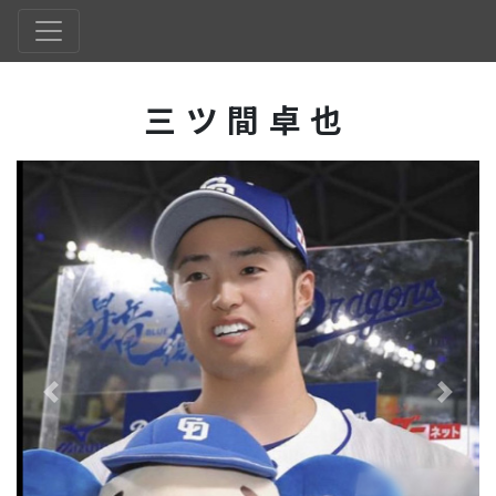
三ツ間卓也
Previous
Next