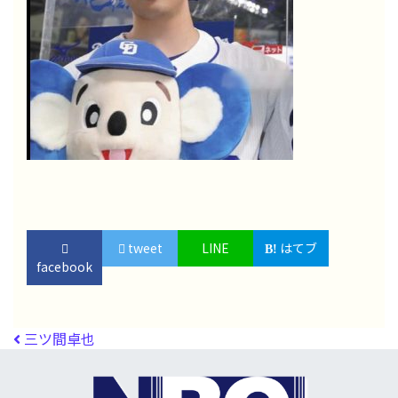
tweet
LINE
はてブ
facebook
投稿ナビゲーション
三ツ間卓也