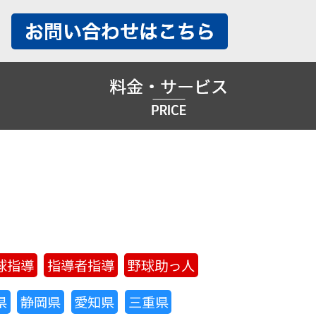
球指導
指導者指導
野球助っ人
県
静岡県
愛知県
三重県