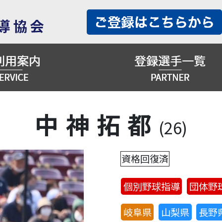
中神拓都
(26)
資格回復済
個別野球指導
団体野
岐阜県
山梨県
長野