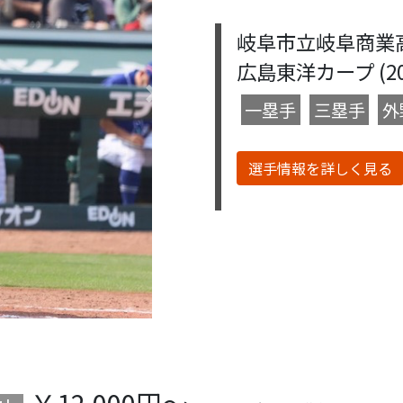
岐阜市立岐阜商業
広島東洋カープ (2019
Next
一塁手
三塁手
外
選手情報を詳しく見る
￥12,000円～