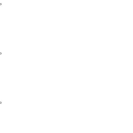
。
。
。