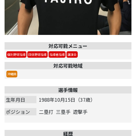
対応可能メニュー
個別野球指導
団体野球指導
指導者指導
講演会
対応可能地域
沖縄県
選手情報
生年月日
1988年10月15日（37歳）
ポジション
二塁打
三塁手
遊撃手
経歴