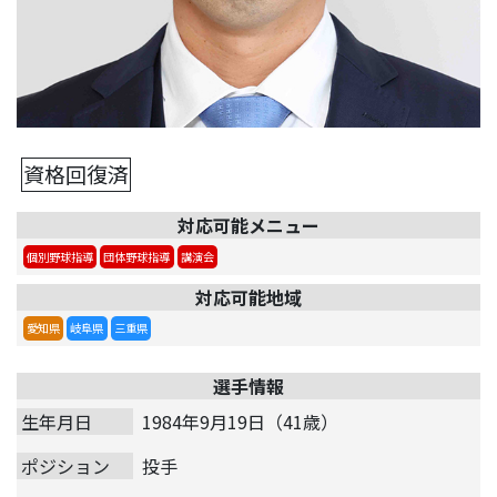
資格回復済
対応可能メニュー
個別野球指導
団体野球指導
講演会
対応可能地域
愛知県
岐阜県
三重県
選手情報
生年月日
1984年9月19日（41歳）
ポジション
投手