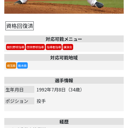
資格回復済
対応可能メニュー
個別野球指導
団体野球指導
指導者指導
講演会
対応可能地域
埼玉県
栃木県
選手情報
生年月日
1992年7月8日（34歳）
ポジション
投手
経歴