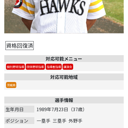
資格回復済
対応可能メニュー
個別野球指導
団体野球指導
指導者指導
講演会
対応可能地域
茨城県
選手情報
生年月日
1989年7月23日（37歳）
ポジション
一塁手
三塁手
外野手