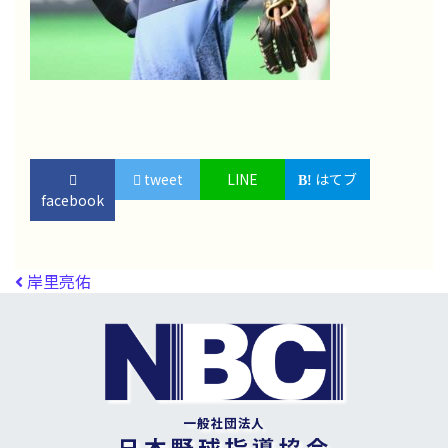
tweet
LINE
はてブ
facebook
投稿ナビゲーション
岸里亮佑