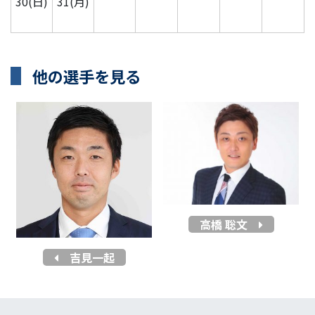
30(日)
31(月)
他の選手を見る
高橋 聡文
吉見一起