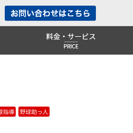
球指導
野球助っ人