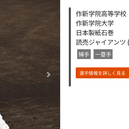
作新学院高等学校
作新学院大学
日本製紙石巻
読売ジャイアンツ (201
捕手
一塁手
選手情報を詳しく見る
Next