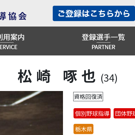
松崎 啄也
(34)
資格回復済
個別野球指導
団体野
栃木県