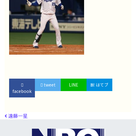
tweet
LINE
はてブ
facebook
投稿ナビゲーション
遠藤一星