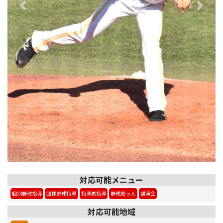
Previous
Next
対応可能メニュー
個別野球指導
団体野球指導
指導者指導
野球助っ人
講演会
対応可能地域