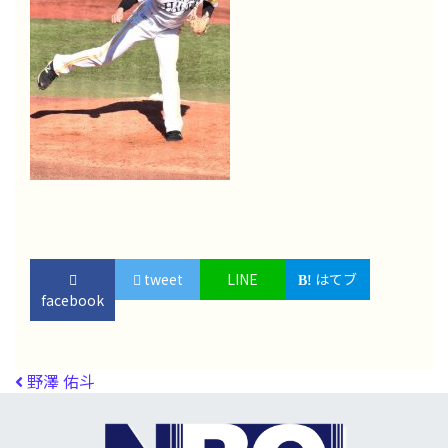
tweet
LINE
はてブ
facebook
投稿ナビゲーション
野澤 佑斗