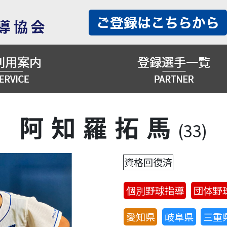
阿知羅拓馬
(33)
資格回復済
個別野球指導
団体野
愛知県
岐阜県
三重