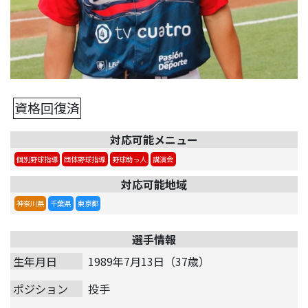
資格回復済
対応可能メニュー
個別野球指導
団体野球指導
野球助っ人
講演会
対応可能地域
神奈川県
千葉県
東京都
選手情報
生年月日
1989年7月13日（37歳）
ポジション
投手