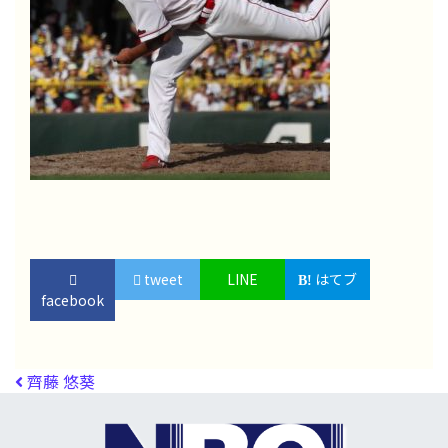
tweet
LINE
はてブ
facebook
投稿ナビゲーション
齊藤 悠葵