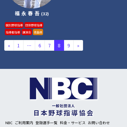
福永春吾
(32)
個別野球指導
団体野球指導
指導者指導
講演会
徳島県
投稿ナビゲーション
«
1
…
6
7
8
9
»
NBC
ご利用案内
登録選手一覧
料金・サービス
お問い合わせ