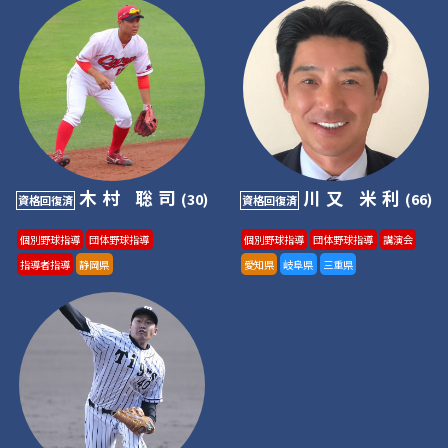
木村 聡司
川又 米利
(30)
(66)
資格回復済
資格回復済
個別野球指導
団体野球指導
個別野球指導
団体野球指導
講演会
指導者指導
静岡県
愛知県
岐阜県
三重県