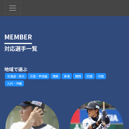
MEMBER
対応選手一覧
地域で選ぶ
北海道・東北
北陸・甲信越
関東
東海
関西
四国
中国
九州・沖縄