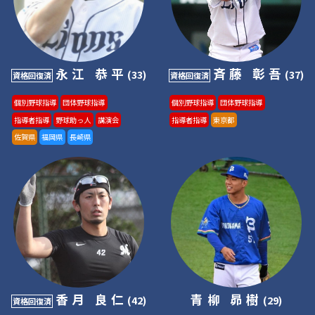
永江 恭平
斉藤 彰吾
(33)
(37)
資格回復済
資格回復済
個別野球指導
団体野球指導
個別野球指導
団体野球指導
指導者指導
野球助っ人
講演会
指導者指導
東京都
佐賀県
福岡県
長崎県
香月 良仁
青柳 昴樹
(42)
(29)
資格回復済