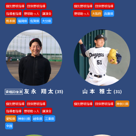
個別野球指導
団体野球指導
個別野球指導
団体野球指導
指導者指導
野球助っ人
講演会
野球助っ人
大阪府
兵庫県
熊本県
福岡県
佐賀県
大分県
友永 翔太
山本 雅士
(35)
(31)
資格回復済
個別野球指導
団体野球指導
個別野球指導
団体野球指導
神奈川県
指導者指導
野球助っ人
講演会
愛知県
神奈川県
岐阜県
三重県
全国