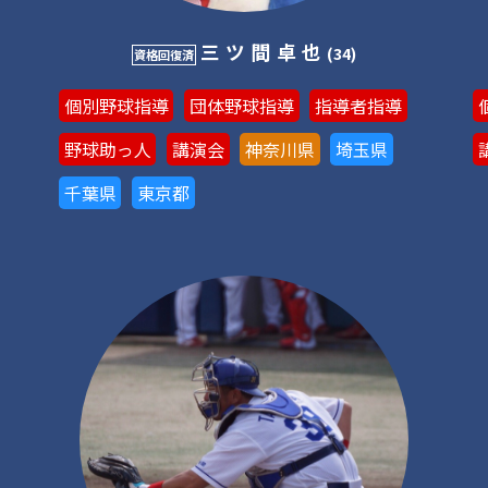
三ツ間卓也
(34)
資格回復済
個別野球指導
団体野球指導
指導者指導
野球助っ人
講演会
神奈川県
埼玉県
千葉県
東京都