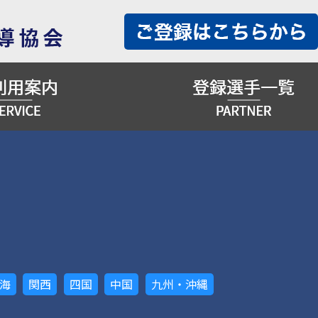
海
関西
四国
中国
九州・沖縄