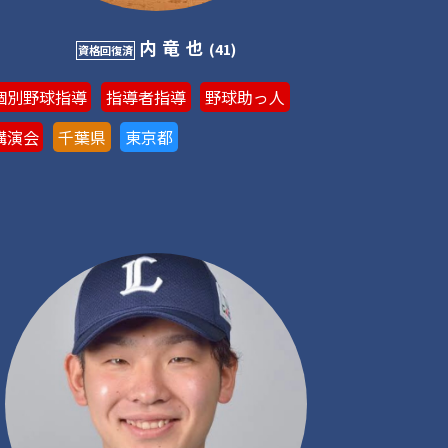
内竜也
(41)
資格回復済
個別野球指導
指導者指導
野球助っ人
講演会
千葉県
東京都