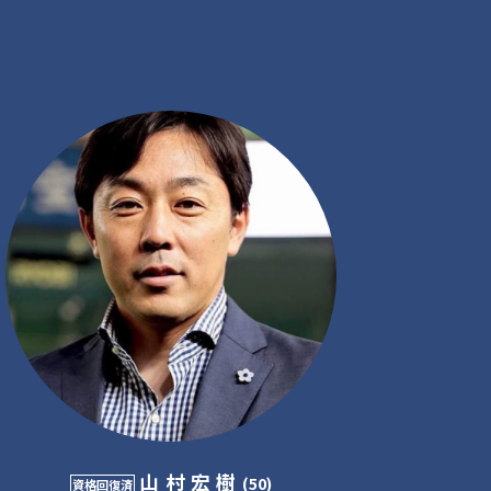
山村宏樹
(50)
資格回復済