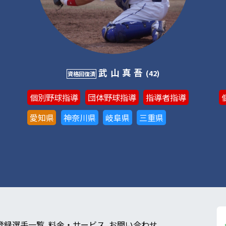
武山真吾
(42)
資格回復済
個別野球指導
団体野球指導
指導者指導
愛知県
神奈川県
岐阜県
三重県
登録選手一覧
料金・サービス
お問い合わせ