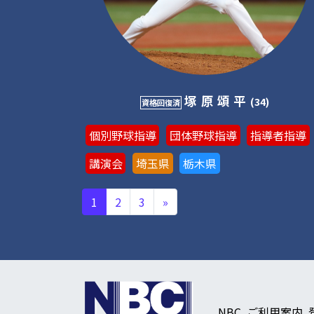
塚原頌平
(34)
資格回復済
個別野球指導
団体野球指導
指導者指導
講演会
埼玉県
栃木県
投稿ナビゲーション
1
2
3
»
NBC
ご利用案内