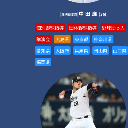
中田廉
(36)
資格回復済
個別野球指導
団体野球指導
野球助っ人
講演会
広島県
東京都
神奈川県
愛知県
大阪府
兵庫県
岡山県
山口県
福岡県