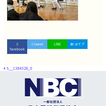
tweet
LINE
はてブ
facebook
投稿ナビゲーション
S__1384528_0